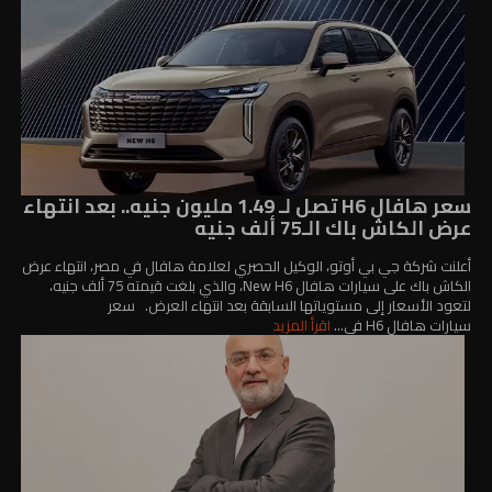
سعر هافال H6 تصل لـ 1.49 مليون جنيه.. بعد انتهاء
عرض الكاش باك الـ75 ألف جنيه
أعلنت شركة جي بي أوتو، الوكيل الحصري لعلامة هافال في مصر، انتهاء عرض
الكاش باك على سيارات هافال New H6، والذي بلغت قيمته 75 ألف جنيه،
لتعود الأسعار إلى مستوياتها السابقة بعد انتهاء العرض. سعر
سيارات هافال H6 في...
اقرأ المزيد