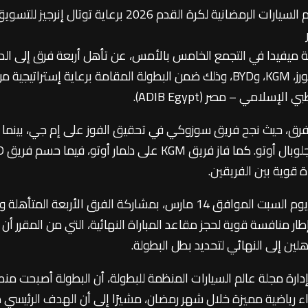
أسفرت منافسات دور الربع النهائي من بطولة عالم السيارات الرمضانية لكرة القدم 2026 برعاية توتال إنرجيز للت
 ميفيدا في التجمع الخامس بالأمس، عن تأهل أربعة فرق إلى الدو
نصف النهائي، وهي: سوزوكي، ميتسوبيشي موتورز، KGM، وBYD، وذلك ضمن البطولة المقامة برعاية إستراتيجية 
لامي – مصر (ADIB Egypt).
لفرق، حيث نجح فريق سوزوكي في تحقيق الفوز على إم جي، بينما
تمكن فريق ميتسوبيشي م
 قوية بين الفريقين.
ومن المقرر أن تنطلق مباريات الدور نصف النهائي يوم السبت الموافق 14 مارس، بمشاركة الفرق الأربعة ال
ميتسوبيشي موتورز، KGM، وBYD، في إطار منافسة قوية لحجز مقاعد المباراة النهائية، التي من المقرر أ
رة مجلة عالم السيارات المنظمة للبطولة، أن البطولة أصبحت من
 رياضية مميزة خلال شهر رمضان، مشيرًا إلى أن الهدف الرئيسي 