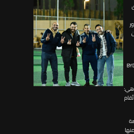
سويق
ر
من
وتورز من التغلب على جلوبال أوتو. كما فاز فريق KGM على دلمار أوتو، فيما حسم فريق BYD
متأهلة وهي:
ن تُقام
صة
منها