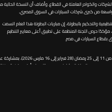
لشركات والكوادر العاملة في القطاع. وأضاف أن النسخة الحالية م
واسعة من كبرى شركات السيارات في السوق المصري.
تنظيمية والتحكيم بالبطولة، إن مباريات البطولة هذا العام اتسمت
كة، مؤكدًا حرص اللجنة المنظمة على تطبيق أعلى معايير التنظيم
يق بقطاع السيارات في مصر.
وكانت منافسات البطولة قد انطلقت خلال الفترة من 11 إلى 25 رمضان (28 فبراير إلى 16 مارس 026
ون مع عدد من الرعاة المشاركين، وهم: “إس إن أوتوموتيف”، و**“
لشريف”، و“دلمار أوتوموتوتيف (D-Auto)”
العاملين في قطاع السيارات في مصر، وخلق أجواء من التنافس الري
القطاع.
وقد رصدت اللجنة المنظمة جوائز مالية قيمة للمراكز الثلاثة الأولى، بواقع 100 ألف جنيه للمركز الأول، و75 ألف جنيه