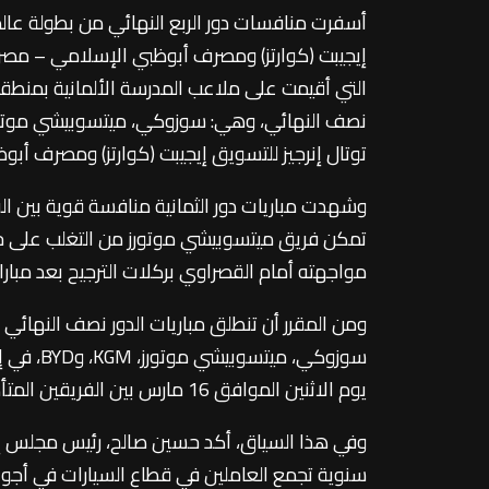
إيجيبت (كوارتز) ومصرف أبوظبي الإسلامي – مصر
التي أقيمت على ملاعب المدرسة الألمانية بمنطقة
توتال إنرجيز للتسويق إيجيبت (كوارتز) ومصرف أبوظبي الإس
وشهدت مباريات دور الثمانية منافسة قوية بين ا
مواجهته أمام القصراوي بركلات الترجيح بعد مباراة
سوزوكي، 
يوم الاثنين الموافق 16 مارس بين الفريقين المتأهلين إلى النهائي لتحديد بطل البطولة.
وفي هذا السياق، أكد حسين صالح، رئيس مجلس إدا
سنوية تجمع العاملين في قطاع السيارات في أجواء