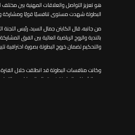
هو تعزيز التواصل والعلاقات المهنية بين مختلف ا
البطولة شهدت مستوى تنافسيًا قويًا ومشاركة 
من جانبه، قال الكابتن جمال السيد، رئيس اللجنة ال
بالندية والروح الرياضية العالية بين الفرق المشار
والتحكيم لضمان خروج البطولة بصورة احترافية تل
من الشركات العاملة في قطاع السيارات، وبالتعا
واي دي”، و“المصرية للسيارات”، و“روكس – نور الدين ا
وتهدف البطولة إلى تعزيز العلاقات المهنية بين 
الشريف بين مختلف الشركات والكوادر العاملة في 