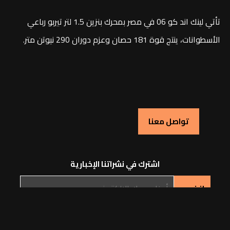
تأتي لينك اند كو 06 في مصر بمحرك بنزين 1.5 لتر تيربو رباعي
الأسطوانات، ينتج قوة 181 حصان وعزم دوران 290 نيوتن متر.
تواصل معنا
اشترك في نشراتنا الإخبارية
جميع الحقوق محفوظة © اي بي كارز 2026 - تطبق سياسة الخصوصية و