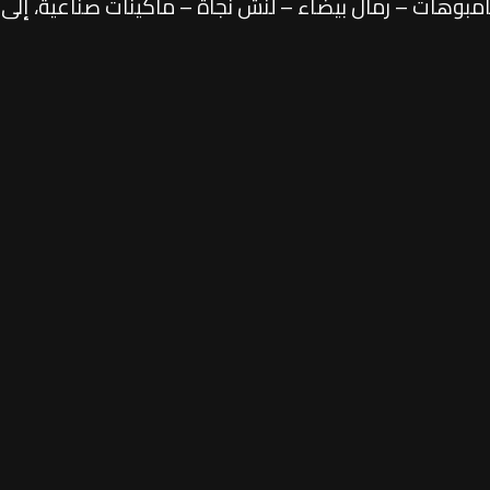
مبوهات – رمال بيضاء – لنش نجاة – ماكينات صناعية، إلى
ر الأعظم، في تمام الساعة 12 ظهرًا.
لبيع.