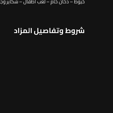
خيوط – دخان خام – لعب أطفال – شكاير وجا
شروط وتفاصيل المزاد
يعقد المزاد بقاعة نادي الجيزة الرياضي بشارع البح
تأمين دخول المزاد يبلغ 10 آلاف جنيه، بنسبة 30% تُسدد فور رسو المزاد، مع سداد باقي المبلغ خلال 15 يومًا.
البيع يتم بدون عمولة، والمعاينة هي أساس ا
400 جنيه، ويتم البيع وفقًا للشروط الواردة بالكراسة.