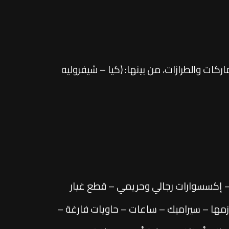
ت والطرازات، من بينها: (كيا – شيفروليه
ج – إكسسوارات رجالي وحريمي – قطع غيار
زمها – سيراميك – ساعات – حاويات فارغة –