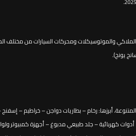
ملاكي والموتوسيكلات ومحركات السيارات من مختلف الماركا
ج يونج).
لمتنوعة، أبرزها: رخام – بطاريات دواجن – خراطيم – إسفن
أدوات كهربائية – جلد طبيعي مدبوغ – أجهزة كمبيوتر ولوا