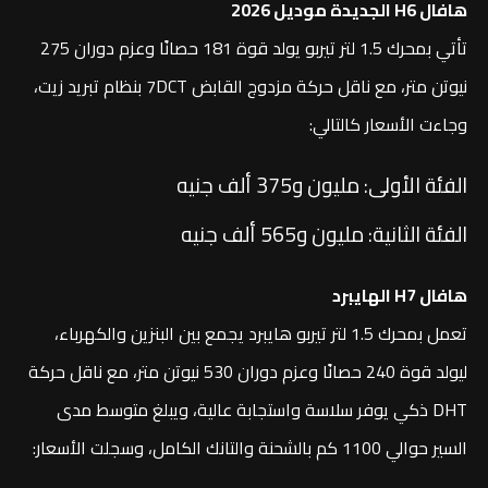
هافال H6 الجديدة موديل 2026
تأتي بمحرك 1.5 لتر تيربو يولد قوة 181 حصانًا وعزم دوران 275
نيوتن متر، مع ناقل حركة مزدوج القابض 7DCT بنظام تبريد زيت،
وجاءت الأسعار كالتالي:
الفئة الأولى: مليون و375 ألف جنيه
الفئة الثانية: مليون و565 ألف جنيه
هافال H7 الهايبرد
تعمل بمحرك 1.5 لتر تيربو هايبرد يجمع بين البنزين والكهرباء،
ليولد قوة 240 حصانًا وعزم دوران 530 نيوتن متر، مع ناقل حركة
DHT ذكي يوفر سلاسة واستجابة عالية، ويبلغ متوسط مدى
السير حوالي 1100 كم بالشحنة والتانك الكامل، وسجلت الأسعار: