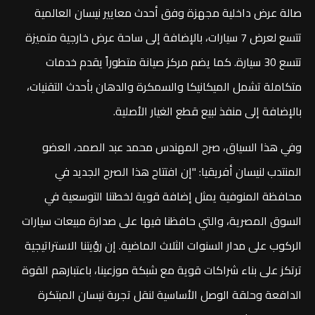
صالة عرض داخلية مجهزة وفق أحدث معايير نيسان العالمية
تتسع لعرض 7 سيارات، بالإضافة إلى ساحة عرض خارجية متميزة
تتسع 30 سيارة. كما يضم مركز صيانة متطوراً يقدم خدمات
متكاملة تشمل الميكانيكا والسمكرة والدهان بأحدث التقنيات،
بالإضافة إلى منفذ لبيع قطع الغيار الأصلية.
وفي هذا السياق، صرح المهندس محمد عبد الصمد، العضو
المنتدب لنيسان أفريقيا: "إن افتتاح هذا الصرح الجديد في
محافظة المنوفية يمثل إضافة قوية لخطتنا التوسعية في
السوق المصرية، والتي حافظنا فيها على صدارة مبيعات سيارات
الركوب على مدار السنوات الثلاث الماضية. إن رؤيتنا الاستراتيجية
ترتكز على بناء شراكات قوية مع شبكة موزعينا، باعتبارهم القوة
الدافعة وحلقة الوصل الأساسية لنقل تجربة نيسان المبتكرة