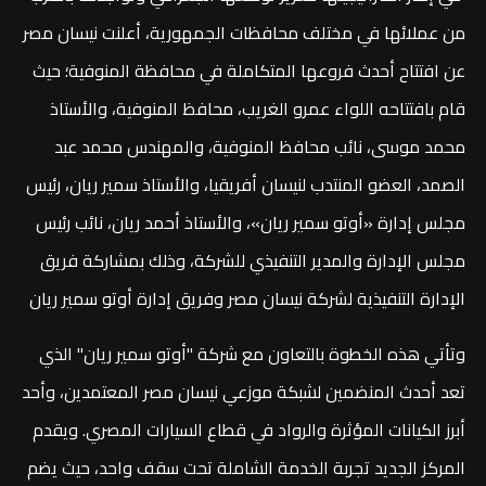
من عملائها في مختلف محافظات الجمهورية، أعلنت نيسان مصر
عن افتتاح أحدث فروعها المتكاملة في محافظة المنوفية؛ حيث
قام بافتتاحه اللواء عمرو الغريب، محافظ المنوفية، والأستاذ
محمد موسى، نائب محافظ المنوفية، والمهندس محمد عبد
الصمد، العضو المنتدب لنيسان أفريقيا، والأستاذ سمير ريان، رئيس
مجلس إدارة «أوتو سمير ريان»، والأستاذ أحمد ريان، نائب رئيس
مجلس الإدارة والمدير التنفيذي للشركة، وذلك بمشاركة فريق
الإدارة التنفيذية لشركة نيسان مصر وفريق إدارة أوتو سمير ريان
وتأتي هذه الخطوة بالتعاون مع شركة "أوتو سمير ريان" الذي
تعد أحدث المنضمين لشبكة موزعي نيسان مصر المعتمدين، وأحد
أبرز الكيانات المؤثرة والرواد في قطاع السيارات المصري. ويقدم
المركز الجديد تجربة الخدمة الشاملة تحت سقف واحد، حيث يضم