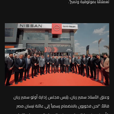
لعملائنا بموثوقية وتميز".
وعلق الأستاذ سمير ريان، رئيس مجلس إدارة أوتو سمير ريان
قائلاً: "نحن فخورون بالانضمام رسمياً إلى عائلة نيسان مصر