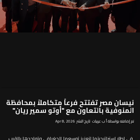
نيسان مصر تفتتح فرعاً متكاملاً بمحافظة
المنوفية بالتعاون مع "أوتو سمير ريان"
تم إضافته بواسطة أ ب عربيات تاريخ النشر Apr 8, 2026
في إطار استراتيجيتها لتعزيز توسعها الجغرافي وتواجدها بالقرب