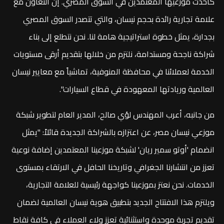
كأحدث موزعيها المعتمدين في السوق المصري. إن التعاون مع
علامة تجارية رائدة بحجم نيسان، والتي تتصدر السوق المصري
بجدارة، يمثل خطوة استراتيجية هامة لنا. نحن نتطلع إلى بناء
شراكة ناجحة ومستدامة، نلتزم من خلالها بتقديم أرقى مستويات
الخدمة لعملائنا في محافظة المنوفية، تماشياً مع معايير نيسان
العالمية وريادتها المعهودة في قطاع السيارات".
من جانبه، أعرب المهندس لؤي صالح، المدير العام لتطوير شبكة
موزعي نيسان مصر، عن اعتزازه بالشراكة الجديدة قائلاً: "يمثل
انضمام 'أوتو سمير ريان' لشبكة موزعينا المعتمدين إضافة نوعية
تعزز من انتشارنا الجغرافي وتاريخنا الحافل في الارتقاء بمستوى
الخدمات. نحن نعتز بموزعينا كواجهة رئيسية للعلامة التجارية،
ويلتزم هذا الافتتاح الجديد بتطبيق هوية نيسان العالمية لضمان
تقديم تجربة موحدة واستثنائية تعزز ولاء العملاء في كافة نقاط