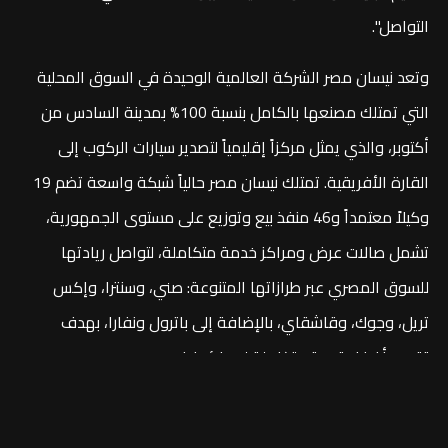
التواصل".
وتعد نيسان مصر الشركة العالمية الوحيدة في السوق المحلية
التي تمتلك مصنعها بالكامل بنسبة 100% بمدينة السادس من
أكتوبر، والذي يمثل مركزاً إقليمياً لتصدير سيارات الركوب إلى
القارة الأفريقية. تمتلك نيسان مصر حالياً شبكة واسعة تضم 19
وكيلاً معتمداً و46 منفذ بيع وتوزيع على مستوى الجمهورية،
تشمل صالات عرض ومراكز خدمة متكاملة، لتواصل ريادتها
للسوق المصري عبر طرازاتها المتنوعة: صني، وسنترا، وإكس
تريل، وجوك، وقاشقاي، بالإضافة إلى باترول ونفارا، بهدف
تقديم أفضل تجربة متكاملة لعملائها في مصر