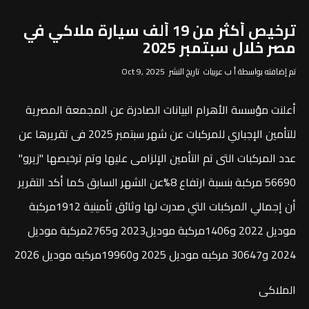
ترخيص أكثر من 19 ألف سيارة ملاكي في
مصر خلال سبتمبر 2025
تم إضافته بواسطة أ ب عربيات تاريخ النشر Oct 9, 2025
أعلنت مؤسسة الأهرام البيانات الصادرة عن المجمعة المصرية
للتأمين الإجباري للمركبات عن شهر سبتمبر 2025 فى تقريرها عن
عدد المركبات التى تم التأمين الإلزامى عليها وتم ترخيصها "زيرو"
56690 مركبة بنسبة ارتفاع 8%عن الشهر السابق كما أكد التقرير
أن إجمالي المركبات التي صدرت لها وثائق تأمينية 1912مركبة
موديل 2022 و1406مركبة موديل2023 و2765مركبة موديل
2024 و30647 مركبه موديل 2025 و19960مركبه موديل 2026
الملاكى