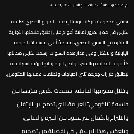
تم إضافته بواسطة أ ب عربيات تاريخ النشر Aug 31, 2025
تحتفي مجموعة شركات تويوتا إيجيبت، الموزع الحصري لعلامة
لكزس في مصر، بمرور ثمانية أعوام على إطلاق علامتها التجارية
الفاخرة في السوق المصري، مقدّمةً أعلى مستويات الحرفية
اليابانية والابتكار. وعلى مدار هذه السنوات، رسخت لكزس مكانتها
كأيقونة للفخامة والتميّز، لتواصل اليوم رحلتها برؤية استراتيجية
لإطلاق طرازات جديدة تلبي احتياجات وتطلعات عملائها المتنوعين.
وخلال مسيرتها الحافلة، استمدت لكزس تفرّدها من
فلسفة "تاكومي" العريقة، التي تدمج بين الإتقان
والالتزام بالكمال عبر عقود من الخبرة والتفاني،
وينعكس هذا الإرث في كل تفصيلة من تصميم