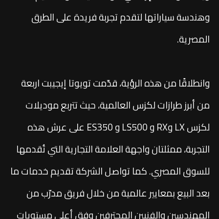
وهندسة سياراتها لتقدم تجربة فريدة على الطرق
المصرية.
وانطلاقًا من هذه الرؤية، قدّمت تويوتا إيجيبت اربعة
من أبرز طرازات لكزس العالمية، حيث تتربع موديلات
لكزس LX وRX و LS500 و ES350 على عرش هذه
التجربة، ممثلتان واجهة العلامة التجارية التي تُقدمها
للسوق المصري. كما تواصل الشركة تقديم خدمات ما
بعد البيع بمعايير عالمية من خلال فريق مدرّب من
المهندسين والفنيين المحترفين وفق أعلى مستويات