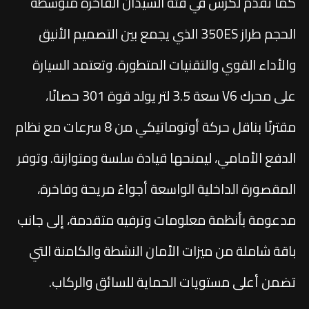
كما تقدم لكزس في فئة السيدان الفاخرة متوسطة
الحجم طراز 350ES الذي يجمع بين التصميم الأنيق
والأداء القوي والتقنيات المتطورة. وتعتمد السيارة
على محرك V6 سعة 3.5 لتر يولد قوة 301 حصانًا،
مقترنًا بناقل حركة أوتوماتيكي من 8 سرعات مع نظام
الدفع الأمامي، ليمنحها قيادة سلسة ومتوازنة. وتوفر
المقصورة الداخلية الواسعة أجواءً مريحة وفاخرة،
مدعومة بأنظمة معلومات وترفيه متقدمة، إلى جانب
باقة شاملة من ميزات الأمان النشطة والكامنة التي
تضمن أعلى مستويات الحماية للسائق والركاب.