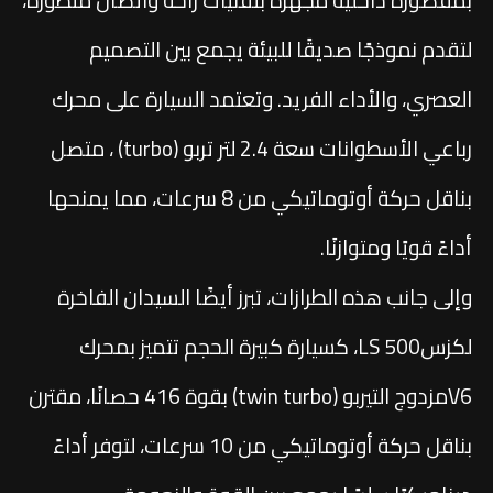
لتقدم نموذجًا صديقًا للبيئة يجمع بين التصميم
العصري، والأداء الفريد. وتعتمد السيارة على محرك
رباعي الأسطوانات سعة 2.4 لتر تربو (turbo) ، متصل
بناقل حركة أوتوماتيكي من 8 سرعات، مما يمنحها
أداءً قويًا ومتوازنًا.
وإلى جانب هذه الطرازات، تبرز أيضًا السيدان الفاخرة
لكزس500 LS، كسيارة كبيرة الحجم تتميز بمحرك
V6مزدوج التيربو (twin turbo) بقوة 416 حصانًا، مقترن
بناقل حركة أوتوماتيكي من 10 سرعات، لتوفر أداءً