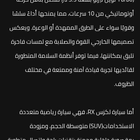
أوتوماتيكي من 10 سرعات، مما يمنحها أداءً سلسًا
وقويًا سواء على الطرق الممهدة أو الوعرة. ويعكس
تصميمها الخارجي القوة والصلابة مع لمسات فاخرة
تليق بمكانتها، فيما توفر أنظمة السلامة المتطورة
لقائديها تجربة قيادة آمنة وممتعة في مختلف
الظروف.
أما سيارة لكزس RX، فهي سيارة رياضية متعددة
الاستخدامات(SUV) متوسطة الحجم، ومزودة
بمقصورة داخلية مجهزة بتقنيات راحة واتصال متطورة،