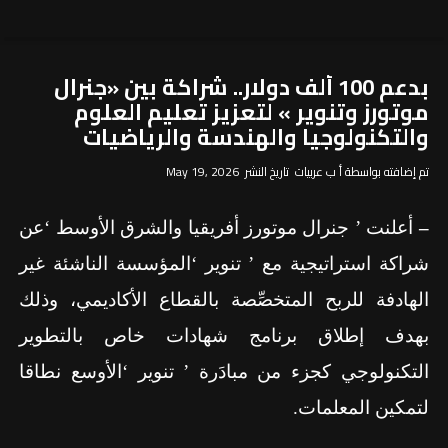
بدعم 100 ألف دولار.. شراكة بين «جنرال
موتورز وتنوير » لتعزيز تعليم العلوم
والتكنولوجيا والهندسة والرياضيات
تم إضافته بواسطة أ ب عربيات تاريخ النشر May 19, 2026
–
أعلنت ’ جنرال موتورز أفريقيا والشرق الأوسط ‘عن
شراكة استراتيجية مع ’ تنوير ‘ال
مؤسسة
الناشئة غير
الهادفة للربح
المتخصِّصة بالقطاع الأكاديمي، وذلك
بهدف إطلاق برنامج شهادات خاص بالتطوير
التكنولوجي كجزء من مبادَرة ’ تنوير ‘الأوسع نطاقا
لتمكين المعلمات.