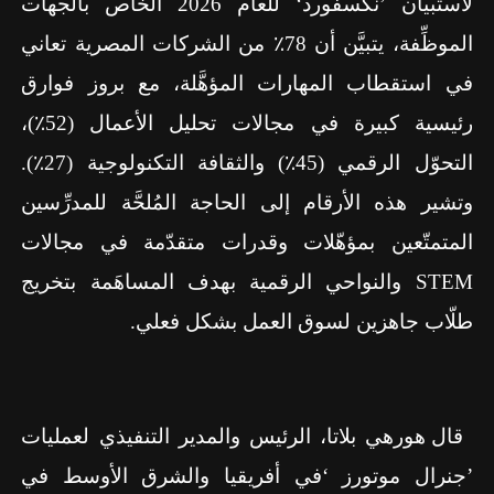
لاستبيان ’نكسفورد‘ للعام
2026
الخاص بالجهات
الموظِّفة، يتبيَّن أن
78
٪ من الشركات المصرية تعاني
في استقطاب المهارات المؤهَّلة، مع بروز فوارق
رئيسية كبيرة في مجالات تحليل الأعمال (
52
٪)،
التحوّل الرقمي (
45
٪) والثقافة التكنولوجية (
27
٪).
وتشير هذه الأرقام إلى الحاجة المُلحَّة للمدرِّسين
المتمتّعين بمؤهّلات وقدرات متقدّمة في مجالات
STEM
والنواحي الرقمية بهدف المساهَمة بتخريج
طلّاب جاهزين لسوق العمل بشكل فعلي.
قال هورهي بلاتا، الرئيس والمدير التنفيذي لعمليات
’جنرال موتورز ‘في أفريقيا والشرق الأوسط في