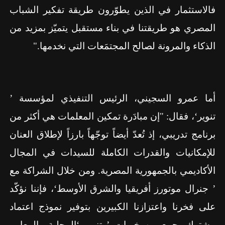
فالاستثمار في الذين يطوّرون طريقة تفكير الشباب
المصري هو طريقتنا في بناء مستقبل يتميّز بمزيد من
الذكاء والمرونة لصالح المجتمَعات التي نخدمها."
أما عمرو السجيني، الرئيس التنفيذي لمؤسسة ’
تنوير‘، فقال: "إن مبادَرة تمكين المعلمات هي أكثر من
برنامج تدريبي، إذ تُعدّ أيضاً توجّهاً بارزاً لإطلاق العنان
للإمكانيات والقدرات الكاملة للسيدات في المجال
الأكاديمي بالجمهورية المصرية. ومن خلال الشراكة مع
’ جنرال موتورز أفريقيا والشرق الأوسط‘، فإننا نؤكّد
على فخرنا واعتزازنا الكبيرين بتوفير نموذج اعتماد
مشترك يجمع بين خبرات ’ تنوير ‘المحلية والمعايير