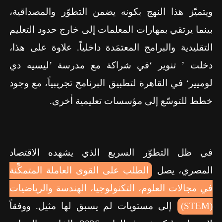
ويتميّز هذا النهج بكونه يضمن التطوّر والمصداقية،
بينما يرتقي بمهارات المعلمات إلى خارج حدود التعليم
التقليدية والبرامج المعتمَدة داخلياً. علاوة على هذا،
دخلت ’ تنوير ‘في شراكة مع مدرسة ’ليسيه دي
لوميير‘ في القاهرة لتطبيق البرنامج تجريبياً، مع وجود
خطط للتوسّع إلى مؤسسات تعليمية أخرى.
في ظل التطوّر السريع الذي يشهده الاقتصاد
المصري، يصل
الطلب على القوى العاملة المتمكِّنة
في مجالات العلوم، التكنولوجيا، الهندسة والرياضيات
(
STEM
)
إلى مستويات لم يسبق لها مثيل. ووفقاً