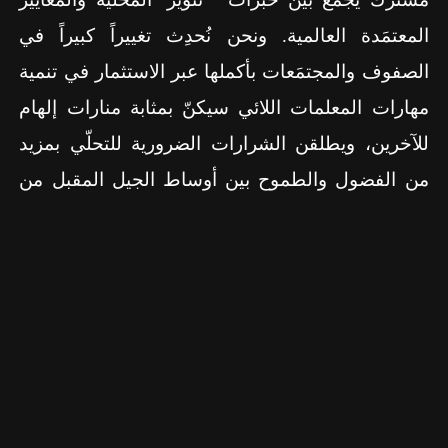
المعتمَدة العالمية. ونحن نُحدِث تغييراً كبيراً في
الصفوف والمجتمَعات بأكملها عبر الاستثمار في تنمية
مهارات المعلمات اللائي سيكنّ بمثابة منارات إلهام
للآخرين، ويطلقن الشرارات الضرورية للتحلّي بمزيد
من الفضول والطموح بين أوساط الجيل المقبل من
العلماء والمهندسين والمبتكِرين."
إلى جانب هذا، تتميّز هذه المبادَرة بكونها ترتكز على
الشراكة المستمرّة لشركة ’ جنرال موتورز أفريقيا
والشرق الأوسط ‘مع ’ مركز الشباب العربي‘، والتي
تدعم تمكين الشباب في جميع الدول العربية الاثنتين