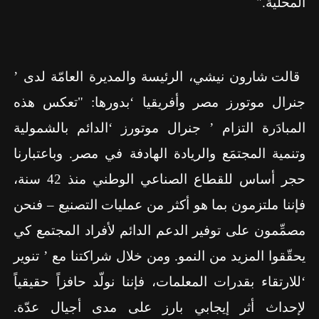
المحلية."
قالت شارون نيشي، الرئيسة والمديرة العامّة لدى ’
جنرال موتورز مصر وأفريقيا ‘بدورها: "تعكس هذه
المبادَرة التزام ’ جنرال موتورز ‘الدائم بالشمولية
وتنمية المجتمَع والريادة الهادفة في مصر. وباعتبارنا
حجر أساس للقطاع الصناعي الوطني منذ
42
سنة،
فإننا ملتزمون بما هو أكثر من عمليات التصنيع – فنحن
مصمِّمون على توفير الدعم الدائم لأفراد المجتمع كي
يحقّقوا المزيد من النمو. ومن خلال شراكتنا مع ’ تنوير
‘للارتقاء بقدرات المعلمات، فإننا نولّد حافزاً حقيقياً
لإحداث أثر إيجابي بارز على مدى أجيال عدّة.