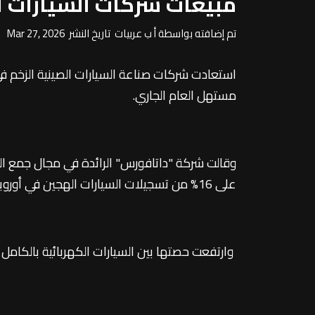
مبيعات شركات السيارات ال
تم إضافته بواسطة أ ب عربيات تاريخ النشر Mar 27, 2026
استعادت شركات صناعة السيارات الصينية الزخم في 
مستهل العام الجاري.
وقالت شركة "داتافورس" الرائدة في مجال جمع الب
على 16% من تسجيلات السيارات الهجين في أوروبا الشهر الماضي، بزيادة 1% مقارنة بشهر يناير/كانون الثاني.
وارتفعت حصتها بين السيارات الكهربائية بالكامل بواقع نقطتين مئويتين لتصل إ