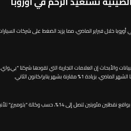
صينية تستعيد الزخم في أوروبا
أوروبا خلال فبراير الماضي، مما يزيد الضغط على شركات السيارات 
يانات والأبحاث إن العلامات التجارية التي تقودها شركتا "بي.وا
لى 14%، حسب وكالة "بلومبرغ" للأنباء اليوم الجمعة.