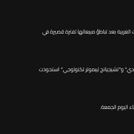
الغربية بعد تباطؤ مبيعاتها لفترة قصيرة في
ي.دي" و"تشيجيانج ليبموتر تكنولوجي" استحوذت