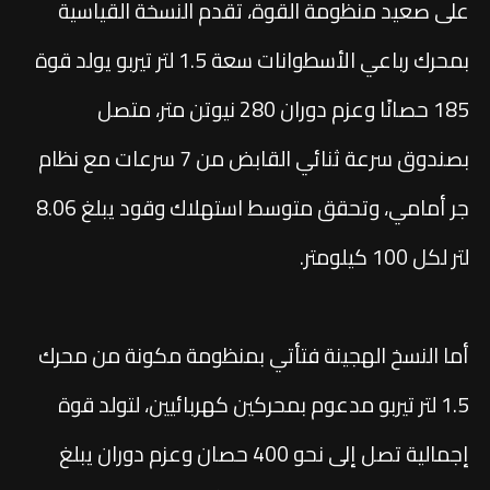
على صعيد منظومة القوة، تقدم النسخة القياسية
بمحرك رباعي الأسطوانات سعة 1.5 لتر تيربو يولد قوة
185 حصانًا وعزم دوران 280 نيوتن متر، متصل
بصندوق سرعة ثنائي القابض من 7 سرعات مع نظام
جر أمامي، وتحقق متوسط استهلاك وقود يبلغ 8.06
لتر لكل 100 كيلومتر.
أما النسخ الهجينة فتأتي بمنظومة مكونة من محرك
1.5 لتر تيربو مدعوم بمحركين كهربائيين، لتولد قوة
إجمالية تصل إلى نحو 400 حصان وعزم دوران يبلغ