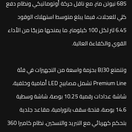
685 نيوتن متر، مع ناقل حركة أوتوماتيكي ونظام دفع
كلي للعجلات، فيما يبلغ متوسط استهلاك الوقود
6.45 لتر لكل 100 كيلومتر، ما يمنحها مزيجًا من الأداء
القوي والكفاءة العالية.
وتتمتع BJ30 بحزمة واسعة من التجهيزات في فئة
Premium Line تشمل مصابيح LED أمامية وخلفية،
شاشة عدادات رقمية 10.25 بوصة، شاشة وسطية
14.6 بوصة، فتحة سقف بانورامية، مقاعد جلدية
بتحكم كهربائي مع التبريد والتسخين، نظام كاميرا 360