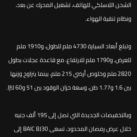
الشحن اللاسلكي للهاتف، تشغيل المحرك عن بعد،
ونظام تنقية الهواء.
وتبلغ أبعاد السيارة 4730 ملم للطول، و1910 ملم
للعرض، و1790 ملم للارتفاع، مع قاعدة عجلات بطول
2820 ملم وخلوص أرضي 215 ملم، بينما يتراوح وزنها
بين 1.6 و1.77 طن، وسعة خزان الوقود بين 51 و60 لترًا.
وبالتخفيضات الجديدة التي تصل إلى 195 ألف جنيه
خلال عرض رمضان المحدود، تسعى BAIC BJ30 إلى