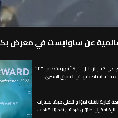
حصلت شركة مان إيست، وكيل ساوايست في مصر، على 3 جوائز خلال اخر 5 أشهر فقط من ٢٠٢٥ ،
 منذ بداية اطلاقها فى السوق المصرى.
 تجارية ناشئة نموًا والأعلى مبيعًا لسيارات
المستوى الإقليمي خلال ٥ أشهر، بالإضافة إلى جائزتين فرديتين تقديرًا للقيادات