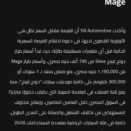
Mage
وأكدت SN Automotive أن القيمة مقابل السعر تظل هي
الأولوية القصوى لديها، في دعوة لاغتنام الفرصة السعرية
الحالية قبل أي متغيرات مستقبلية طارئة، حيث تبدأ أسعار طراز
دونج فينج Shine من 790 ألف جنيه مصري، وأسعار طراز Mage
من 1,190,000 جنيه مصري، مع ضمان ممتد لـ 7 سنوات أو
300,000 كيلومتر على كافة موديلات سيارات "دونج فينج"، مما
يعزز ثقة العملاء في العلامة الصينية التي حققت حضورًا متزايدًا
في السوق المصري خلال العامين الماضيين، ويعالج مخاوف
المستهلكين من تكاليف التشغيل والصيانة على المدى الطويل،
خاصة في فئة السيارات الرياضية متعددة الاستخدامات (SUV)