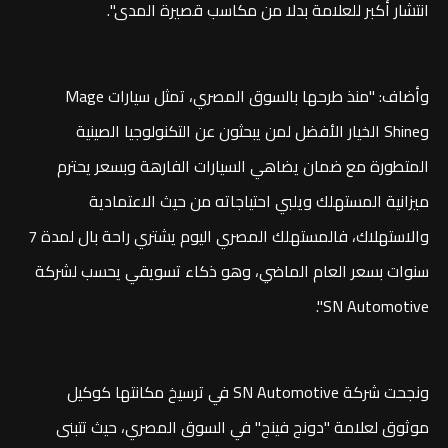
انتشار أكبر للعلامة بدلا من مكاسب قصيرة المدى".
وأضاف: "منذ طرحها بالسوق المصري، تمثل سيارات Mage
وShine الخيار الأفضل لمن يبحثون عن التكنولوجيا الصينية
المتطورة مع ضمان يضاهي السيارات الفارهة وبسعر يحترم
ميزانية المستهلك ويلبي احتياجاته من حيث الاعتمادية
والاستهلاك، فالمستهلك المصري اليوم يشتري راحة بال لمدة 7
سنوات بسعر العام الماضي، وهو ذكاء تسويقي يحسب لشركة
SN Automotive".
ونجحت شركة SN Automotive في ترسيخ مكانتها كوكيل
موثوق لعلامة "دونج فينج" في السوق المصري، حيث تتبنى