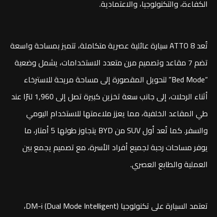
الكفاءة، والتكنولوجيا، والاعتمادية.
تُعد ATTO 8 سيارة عائلية عصرية متكاملة، تتميز بمساحة واسعة
تضم 7 مقاعد وتصميم مرن متعدد الاستخدامات، يشمل وضعية
“Bed Mode” لتحويل المقصورة إلى مساحة مريحة للاسترخاء
أثناء الرحلات، إلى جانب سعة تخزين كبيرة تصل إلى 1,960 لترًا عند
طي المقاعد الخلفية، مما يعزز ملاءمتها للاستخدام اليومي
والسفر. كما تُعد أول SUV من BYD يتجاوز طولها 5 أمتار، ما
يوفر مساحات رحبة لجميع أفراد الأسرة، مع تصميم يجمع بين
العملية والطابع العصري.
تعتمد السيارة على تكنولوجيا DM-i (Dual Mode Intelligent)،