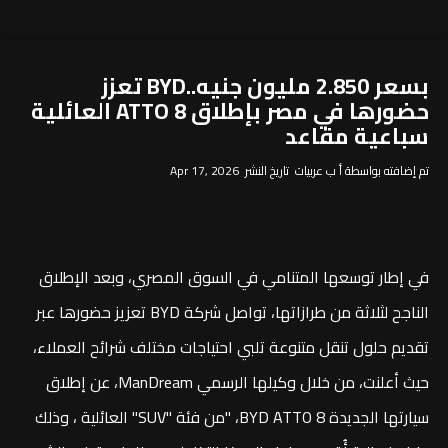
بسعر 2.850 مليون جنيه..BYD تعزز
حضورها في مصر بإطلاق ATTO 8 العائلية
سباعية مقاعد
تم إضافته بواسطة أ ب عربيات تاريخ النشر Apr 17, 2026
في إطار توسعها المتنامي في السوق المصري، وبعد الإطلاق
الناجح لثلاثة من طرازاتها، تواصل شركة BYD تعزيز حضورها عبر
تقديم حلول تنقل متنوعة تلبي احتياجات مختلف شرائح العملاء،
حيث أعلنت، من خلال وكيلها الرسمي ManDream، عن إطلاق
سيارتها الجديدة BYD ATTO 8، "من فئة "SUV" العائلية ، وذلك