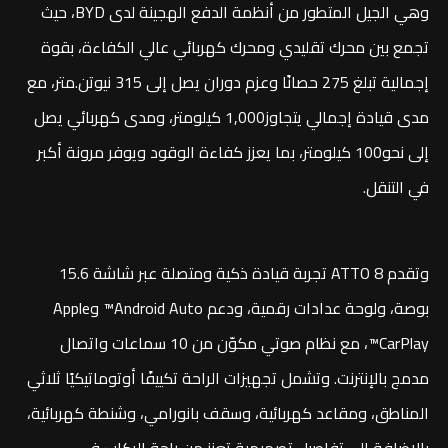
وهي الجيل المتطور من أنظمة الدفع الهجينة لدى BYD، حيث
تجمع بين محرك تقليدي ومحرك كهربائي عالي الكفاءة، بقوة
إجمالية تبلغ 275 حصانًا وعزم دوران يصل إلى 315 نيوتن.متر، مع
مدى قيادة إجمالي يتجاوز1,000 كيلومتر، ومدى كهربائي يصل
إلى نحو100 كيلومتر، بما يعزز كفاءة الوقود ويوفر مرونة أكبر
في التنقل.
وتقدم ATTO 8 تجربة قيادة ذكية ومتصلة عبر شاشة 15.6
بوصة، ولوحة عدادات رقمية، ودعم Android Auto™ وApple
CarPlay™، مع نظام صوتي مكوّن من 10 سماعات واتصال
مدمج بالإنترنت. وتشمل تجهيزات الراحة تكييفًا أوتوماتيكيًا ثلاثي
المناطق، ومقاعد كهربائية، وسقف بانورامي، وشنطة كهربائية،
بالإضافة إلى تفاصيل تصميمية تعزز من راحة الركاب في