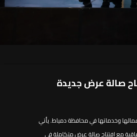
بكتها عبر شراكة مع AMG Motors وافتتاح صالة عرض جديدة
يجية جديدة مع "AMG Motors" بهدف توسيع نطاق أعمالها وخدماتها في محافظة دمياط. يأتي
فاقية مع افتتاح صالة عرض متكاملة في