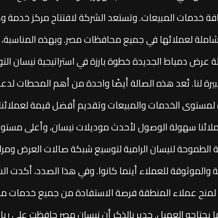
ة خدمات المبيعات. وتستعد الشركة لافتتاح مركز خدمة وصي
 الشاملة لعملائها في جميع محافظات مصر. وبهذه المناسب
لة عرض دمياط الجديدة خطوة بارزة في استراتيجية نيسان 
كبيرة لنا. تُعد هذه الصالة أيضًا واحدة من أهم المحطات لد
لمستوى الخدمات والمبيعات وتقديم أفضل قيمة لعملائنا، 
ن. وتضمن شراكتنا مع AMG Motors لعملائنا سهولة الوصول لأحدث موديلات نيسان
ية الطموحة لنيسان الرامية لتوسيع شبكة صالات العرض ومر
لة والموثوقة للعملاء أينما كانوا. وفي هذا الصدد، أكدت ال
لمنح عملاء المنطقة فرصة الاستفادة من جميع خدمات ما ب
 ما يحتاجه العميل. جدير بالذكر أن نيسان مصر حافظت على 