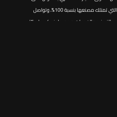
أكبر حصة سوقية لعامين متتاليين( 2023 و2024)، كما تعد الشركة العالمية الوحيدة في السوق المصري التي تمتلك مصنعها بنسبة 100%، وتواصل
 التصنيع والخدمات، وهو ما ينعكس إيجابًا
اكزها في السنوات الأخيرة لتقديم نموذج خدمة متكامل يجمع
عالمية موحدة في كل نقطة تواصل مع العميل
في نشراتنا الإخبارية