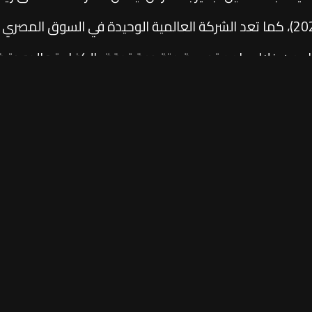
من خلال برامج تدريبية متقدمة تحقق الكفاءة والجودة في
على رضاء العملاء. تضم شبكة نيسان حاليًا 7 1موزعًا معتمدًا، وقد طورت الشركة مر
 هذه الاستراتيجية عن التزام نيسان الدائم بتقديم تجربة 
اشترك 