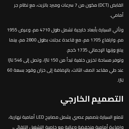
القابض (DCT) مكون من 7 سرعات ومبرد بالزيت، مع نظام جر
أمامي.
وتأتي السيارة بأبعاد خارجية تشمل طول 4710 مم، وعرض 1955
مم، وارتفاع 1705 مم، مع قاعدة عجلات بطول 2800 مم، بينما
يبلغ وزنها الإجمالي 1735 كجم.
وتوفر مساحة تخزين خلفية تبدأ من 150 لترًا، وتصل إلى 546 لترًا
عند طي مقاعد الصف الثالث، بالإضافة إلى خزان وقود بسعة 60
لترًا.
التصميم الخارجي
تتمتع السيارة بتصميم عصري يشمل مصابيح LED أمامية نهارية،
وإضاءة أمامية منخفضة وعالية مع خاصية التشغيل التلقائي،