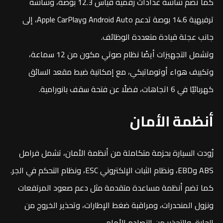
كما تضم شاشة عدادات رقمية قياس 12.3 بوصة، وشاشة
ترفيهية 14.6 بوصة تدعم Android Auto وApple CarPlay، إلى
جانب عجلة قيادة متعددة الوظائف.
وتشمل التجهيزات أيضًا نظام صوتي مكون من 12 سماعة،
وتكييف هواء أوتوماتيكي، مع إمكانية ضبط مقعد السائق
كهربائيًا في 6 اتجاهات، فضلًا عن فتحة سقف بانورامية.
أنظمة الأمان
زُودت السيارة بحزمة متكاملة من أنظمة الأمان، تشمل فرامل
ABS وEBD، ونظام الثبات الإلكتروني ESC، ونظام التحكم في الجر.
كما تضم أنظمة مساعدة متقدمة مثل دعم صعود المرتفعات
ونزول المنحدرات، ومراقبة ضغط الإطارات، وتحذير الخروج من
الحارة، والتحذير من التصادم الأمامي.