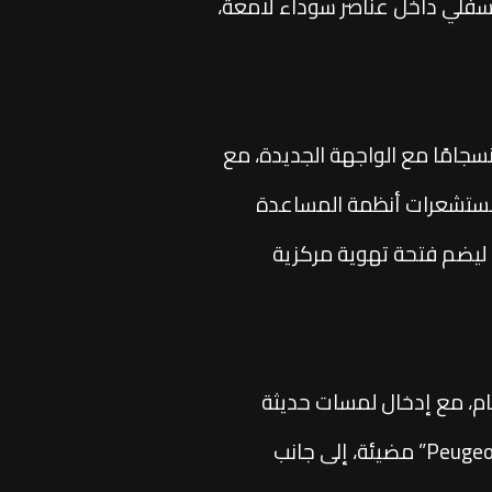
السفلي داخل عناصر سوداء لامعة،
سجامًا مع الواجهة الجديدة، مع
مستشعرات أنظمة المساعدة
ي ليضم فتحة تهوية مركزية
4 على شكلها العام، مع إدخال لمسات حديثة
تمثلت في استبدال الشعار التقليدي بكتابة “Peugeot” مضيئة، إلى جانب