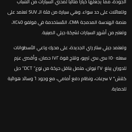
الجودة، مما يجعلها خياراً مثالياً لمحبي السيارات من الشباب
وللعائلات على حد سواء. وهي سيارة من فئة الـ SUV تعتمد على
منصة الهندسة المدمجة CMA، المُستخدمة في فولفو XC40،
وتعتبر من أشهر السيارات لشركة جيلي الصينية.
وتعتمد جيلي ستار راي الجديدة، على محرك رباعي الأسطوانات
سعته ١٥٠٠ سي سي تيربو، وتنتج قوة ١٧٢ حصان، وأقصى عزم
للدوران يبلغ ٢٧٠ نيوتن، متصل بناقل حركة من نوع” DCT” دبل
كلتش" ٧ سرعات، ونظام دفع أمامي، مع وجود ٦ وسائد هوائية
للحماية.