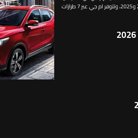
أحدث قائمة أسعار سيارات إم جي موديلات 2026 و2025، وتتوفر ام جي عبر 7 طرازات