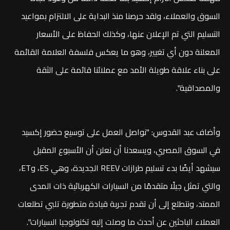
السوق والعملاء، ولقد حرصنا منذ البداية على الالتزام بمواعيد
التسليم التي تم الإعلان عنها، وكذلك الحفاظ على الأسعار
المعلنة دون أي تغيير، وهو ما يعكس فلسفة العلامة القائمة
على بناء علاقة طويلة الأمد مع عملائنا قائمة على الثقة
والمصداقية".
وأضاف عبد القدوس: "نواصل العمل على توسيع حضور إكسيد
في السوق المصري، ويسعدنا أن نعلن أن الأسبوع المقبل
سيشهد أيضًا بدء تسليم طرازات REEV الجديدة، وهي ES، وET،
والتي تمثل جيلًا متقدمًا من السيارات الكهربائية ذات المدى
الممتد، ونتطلع إلى أن تقدم تجربة قيادة متطورة تلبي تطلعات
العملاء الباحثين عن أحدث ما وصلت إليه تكنولوجيا السيارات".