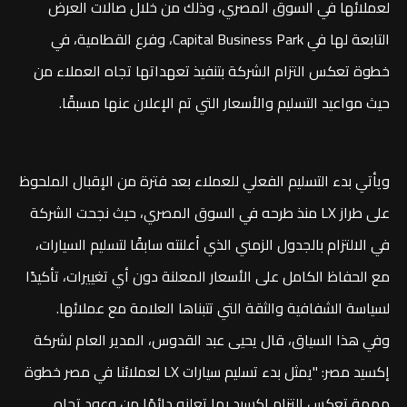
لعملائها في السوق المصري، وذلك من خلال صالات العرض
التابعة لها في Capital Business Park، وفرع القطامية، في
خطوة تعكس التزام الشركة بتنفيذ تعهداتها تجاه العملاء من
حيث مواعيد التسليم والأسعار التي تم الإعلان عنها مسبقًا.
ويأتي بدء التسليم الفعلي للعملاء بعد فترة من الإقبال الملحوظ
على طراز LX منذ طرحه في السوق المصري، حيث نجحت الشركة
في الالتزام بالجدول الزمني الذي أعلنته سابقًا لتسليم السيارات،
مع الحفاظ الكامل على الأسعار المعلنة دون أي تغييرات، تأكيدًا
لسياسة الشفافية والثقة التي تتبناها العلامة مع عملائها.
وفي هذا السياق، قال يحيى عبد القدوس، المدير العام لشركة
إكسيد مصر: "يمثل بدء تسليم سيارات LX لعملائنا في مصر خطوة
مهمة تعكس التزام إكسيد بما تعلنه دائمًا من وعود تجاه