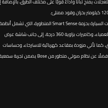
لات يمنح ثباتًا وأداءً قويًا على مختلف الطرق، بالإضافة إ
وفيما يتعلق بمعايير الأمان والراحة، فقد زُودت السيارة بحزمة Smart Sense المتطورة، التي تشمل أنظم
مثل مساعد البقاء في المسار، ورصد النقاط العمياء، وكاميرات بزاوية 360 درجة، إلى جانب شاشة عرض
) لتعزيز رؤية السائق، كما تأتي مزودة بمقاعد كهربائية للاسترخاء، وحساسات
أمامية وخلفية وجانبية لتسهيل ركن السيارة، فضلًا عن نظام صوتي متطور من Bose يضمن تجربة سمع
أما من الداخل، فتجمع "سانتا في" بين الفخامة والابتكار عبر شاشة معلومات ترفيهية ضخمة بقياس 25
لى وحدة تحكم متعددة الاستخدامات من الجانبين، وتكتمل
التجربة بمقاعد جلدية فاخرة وكسوة سقف من مادة السويد الفاخرة، مع 