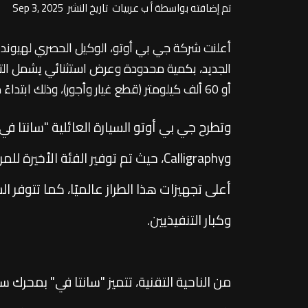
تم إضافته بواسطة أ ب عربيات تاريخ النشر Sep 3, 2025
أعلنت شركة جي بي أوتو، الوكيل الحصري لهيوندا
الجديد، بكمية محدودة وعرض استثنائي يشمل التأ
أو 60 ألف كيلومتر (قطع غيار وأجور)، وذلك ابتداءً من اليوم وحتى نفاد الكمية.
وCalligraphy، حيث تم توفير الفئة ال
أعلى تجهيزات هذا الطراز عالميًا، كما تتوفر ال
وكبار التنفيذيين.