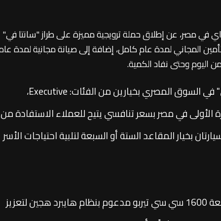
ي في مصر، عن إطلاق حملة ترويجية مميزة على طراز "سانتا في"
مين المجاني لمدة عام كامل، إضافة إلى صيانة مجانية لمدة عام
وتطرح جي بي أوتو السيارة العائلية "سانتا في" في السوق المصري بخيارين من الفئات: Executive،
أخيرة للمرة الأولى في مصر بسعر تنافسي يتيح للعملاء الاستفادة من
سيارتان بخيار المقاعد الستة أو السبعة لتلبية احتياجات الأسر
من الناحية التقنية، تتميز "سانتا في" بمحرك سعة 1600 سي سي تيربو مدعوم بنظام هايبرد هجين لتعزيز