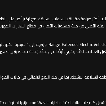
ات أكثر صرامة مقارنة بالسنوات السابقة، مع تركيز أكبر على أ
لفئة الأعلى من حيث مستويات الأمان في قطاع السيارات الكهربائ
والجدير بالذكر هنا أن مصطلح REEV هو اختصار لـ ctric Vehicle
يل العجلات، لكنّه يحتوي أيضًا على مولّد (عادة محرك بنزين صغي
ات أنظمة السلامة النشطة، بما في ذلك الكبح التلقائي في حالات الط