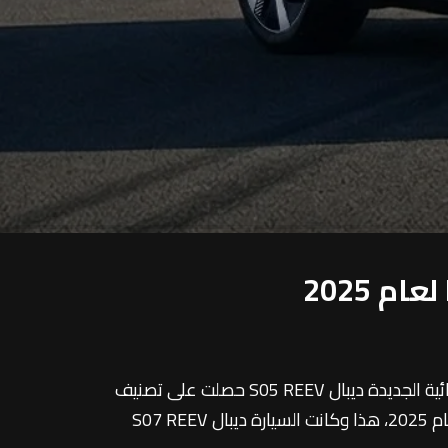
صرحت ديبال، العلامة الصينية المبتكرة في مجال السيارات الكهربائية والتابعة لشركة جي بي أوتو، إن سيارتها الكهربائية الجديدة ديبال S05 REEV حصلت على تصنيف
خمس نجوم في اختبارات الأمان التي يجريها البرنامج الأوروبي لتقييم السيارات الجديدة (Euro NCAP)، وفقًا لمعايير عام 2025، هذا وكانت السيارة ديبال S07 REEV