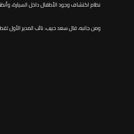
نظام اكتشاف وجود الأطفال داخل السيارة، وأنظ
المصري يأتي في إطار توسيع محفظة السيارات الكهربا
وتُطرح ديبال S05 ضمن فئة السيارا
بي أوتو في مصر، مع ضمان على البطارية لمدة 8 سنوات أو حتى 250 ألف كيلومتر