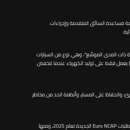
نظمة مساعدة السائق المتقدمة وإجراءات
ية.
Range-Extended Ele، ويُترجم إلى "المركبة الكهربائية ذات المدى الموسَّع"، وهي نوع من السيارات
ر) يعمل فقط على توليد الكهرباء عندما تنخفض
وارئ، والحفاظ على المسار، وأنظمة الحد من مخاطر
وقالت ديبال إن السيارة زُوّدت بمنظومة استشعار تشمل كاميرات عالية الدقة ورادارات mmWave، وإنها استوفت متطلبات Euro NCAP الجديدة لعام 2025، ومنها