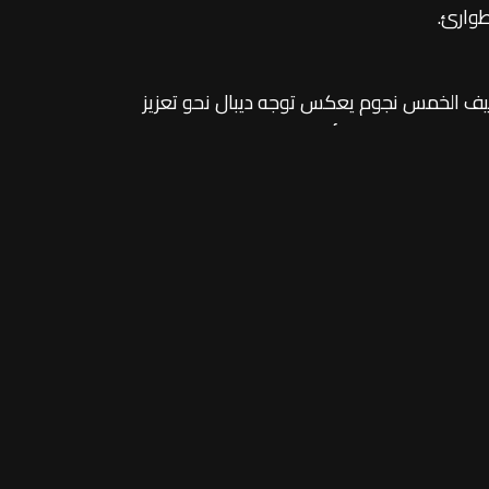
وارئ.
 نائب المدير الأول لقطاع سيارات الركاب في جي بي أوتو: "إن حصول ديبال S05 على تصنيف الخمس نجوم يعكس توجه ديبال نحو تعزيز
 S07 كانت قد فازت بذات الجائزة في العام الماضي، مشيرًا إلى أن طرح السيارة في السوق
بائية، على أن تتوافر من خلال شبكة صالات عرض جي
في نشراتنا الإخبارية