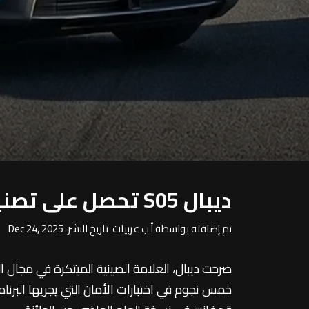
ديبال S05 تحصل على تصنيف 5 نجوم في اختبارات Euro NCAP لعام 2025
تم إضافته بواسطة أ ب عربيات تاريخ النشر Dec 24, 2025