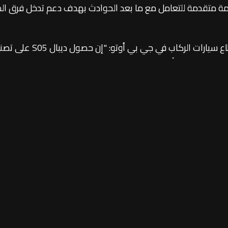
مة متقدمة للتعامل مع ما بعد الحوادث بهدف دعم تدخل فرق الط
ومن جانبه، قال سعد حبيب،
معايير السلامة في سياراتها الموجهة للأسواق العالمية، خاصة وأن ديبال
ئية التي تلبي المعايير الأوروبية".
ت الكهربائية متوسطة الحجم، وتجمع بين تصميم عصري ومنظومة دفع كهر
اشترك 