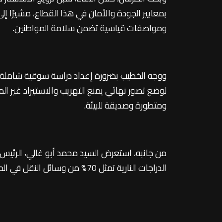
بمعايير الجودة والأمان في هذا القطاع، مشيرًا إ
ومواصفات قياسية تضمن سلامة المواطنين.
ووجه الخطيب بضرورة إعداد دراسة سوقية شاملة وم
لوضع تصور نهائي يمنع التهريب والاستيراد غير ا
ومتطورة وصديقة للبيئة.
من جانبه، استعرض السيد محمد أبو غالي، الرئيس 
الدراجات النارية تمثل 70% من وسائل النقل في المدن الأوروبية وشرق آسيا، وتعد حلًا مثاليًا لتخفيف الزحام المروري في مصر.
وأشار إلى أن توفير دراجات نارية بمواصفات أم