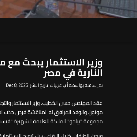
وزير الاستثمار يبحث مع 
النارية في مصر
تم إضافته بواسطة أ ب عربيات تاريخ النشر Dec 8, 2025
عقد المهندس حسن الخطيب، وزير الاستثمار والتجارة
موتورز، والوفد المرافق له، لمناقشة فرص جذب است
مجموعة "بياجو" المالكة للعلامة الشهيرة "فيسبا"
وبحث الطرفان، خلال اللقاء، سبل ترويج الاستثمار ف