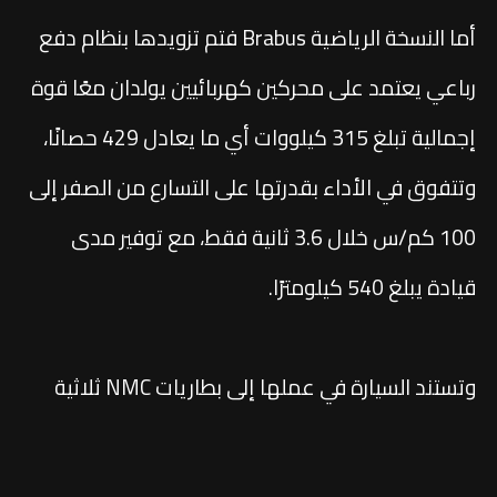
أما النسخة الرياضية Brabus فتم تزويدها بنظام دفع
رباعي يعتمد على محركين كهربائيين يولدان معًا قوة
إجمالية تبلغ 315 كيلووات أي ما يعادل 429 حصانًا،
وتتفوق في الأداء بقدرتها على التسارع من الصفر إلى
100 كم/س خلال 3.6 ثانية فقط، مع توفير مدى
قيادة يبلغ 540 كيلومترًا.
وتستند السيارة في عملها إلى بطاريات NMC ثلاثية
من إنتاج شركتي CALB وSunwoda بسعة تخزينية تصل
إلى 66 كيلووات/ساعة، ما يمنحها كفاءة عالية في