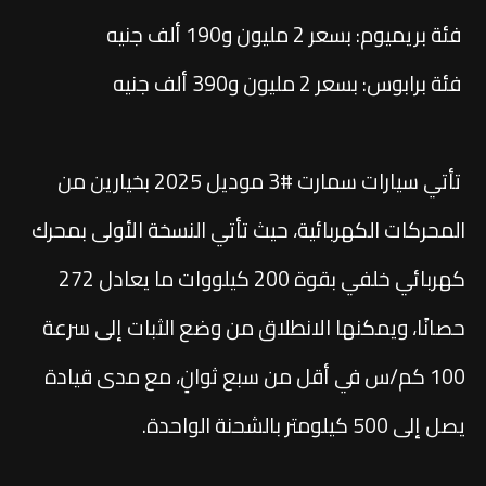
فئة بريميوم: بسعر 2 مليون و190 ألف جنيه
فئة برابوس: بسعر 2 مليون و390 ألف جنيه
تأتي سيارات سمارت #3 موديل 2025 بخيارين من
المحركات الكهربائية، حيث تأتي النسخة الأولى بمحرك
كهربائي خلفي بقوة 200 كيلووات ما يعادل 272
حصانًا، ويمكنها الانطلاق من وضع الثبات إلى سرعة
100 كم/س في أقل من سبع ثوانٍ، مع مدى قيادة
يصل إلى 500 كيلومتر بالشحنة الواحدة.