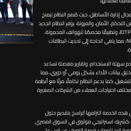
افية لعملائها.
Mob" نقلة نوعية في مجال إدارة الأساطيل، حيث صُمم النظام ليمنح
تحكم، الأمان، والمرونة. يوفر النظام الجديد
حلول دفع مبتكرة تشمل كلمة مرور لمرة واحدة (OTP)، وتطبيقًا مخصصًا للهواتف المحمولة،
بالإضافة إلى البطاقة نفسها. كما يوفر ملصق NFC، مما يلغي الحاجة إلى تحديث البطاقات
.
Mobility" بواجهة مستخدم سهلة الاستخدام، وتقارير مفصلة تساعد
ليل بيانات الأداء بشكل يومي أو دوري، مما
شغيل. كما يدعم النظام تكاملًا مرنًا مع أنظمة
ي مختلف احتياجات العملاء من الشركات الصغيرة
هذه الخدمة التزامها الراسخ بتقديم حلول
تها كشريك استراتيجي موثوق في السوق المصري.
وية تتيح للعملاء فرصة التعرف عن قرب على