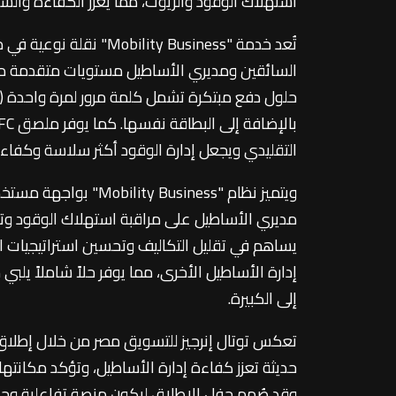
استهلاك الوقود والزيوت، مما يعزز الكفاءة والشف
تُعد خدمة "ility Business
السائقين ومديري الأساطيل مستويات متقدمة من ال
التقليدي ويجعل إدارة الوقود أكثر سلاسة وكفاءة
ويتميز نظام " Business
مديري الأساطيل على مراقبة استهلاك الوقود وتح
يساهم في تقليل التكاليف وتحسين استراتيجيات الت
إدارة الأساطيل الأخرى، مما يوفر حلاً شاملاً يلب
إلى الكبيرة.
تعكس توتال إنرجيز للتسويق مصر من خلال إطلاق 
حديثة تعزز كفاءة إدارة الأساطيل، وتؤكد مكان
وقد صُمم حفل الإطلاق ليكون منصة تفاعلية وحي