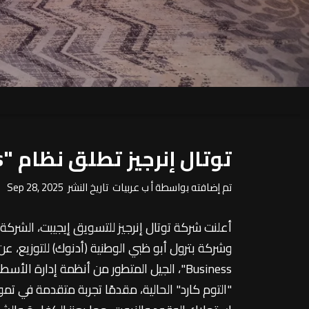
توتال إنرجيز تطلق نظام "Mobility Business" الجديد لإدارة أسطول السيارات بمصر
تم إضافته بواسطة أ ب عربيات تاريخ النشر Sep 28, 2025
أعلنت شركة توتال إنرجيز للتسويق إيجيبت، الشركة ا
Business"، الجيل المتطور من أنظمة إدارة 
"التوم كارد" الحالية، مقدمًا تجربة متقدمة في ت