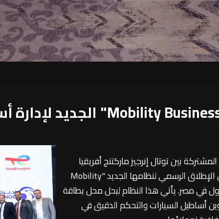
لمشتركة بين توتال إنرجيز ماركتنج أفريقيا
وشركة بترول أبو ظبي الوطنية (أدنوك) للتوزيع، عن الإطلاق الرسمي لنظامها الجديد "Mobility
الأسطول في مصر. يأتي هذا النظام ليحل محل بطاقة
موين أساطيل السيارات والتحكم الدقيق في