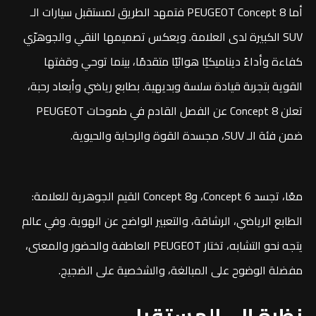
أما PEUGEOT Concept 8 فتمهد الطريق لمستقبل سيارات الـ
SUV الكبيرة لدى العلامة. ويعكس تصميمها النقي والجوهرّي
كفاءة وأداءً ديناميكيًا هوائيًا متقدمًا، بينما توحي وقفتها
القوية بتجربة قيادة سلسة وبديهية. بطابع رياضي وأبعاد رحبة،
تعلن Concept 8 عن الفصل القادم في طموحات PEUGEOT
ضمن فئة الـ SUV، مجسدة القوة والرحابة والحيوية.
معًا، تجسد Concept 6، وConcept 8 القيم الجوهرية للعلامة:
الطابع الرياضي، الرشاقة، والتعبير الواضح عن الهوية. وفي عالم
يتجه نحو التشابه، تختار PEUGEOT العاطفة والحضور والمعنى،
مفضلة الوضوح على المبالغة، والشخصية على الضجيج.
نظرة إلى المستقبل