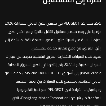
تؤكد مشاركة PEUGEOT في معرض بكين الدولي للسيارات 2026
عزمها على رسم ملامح مستقبل التنقل عالميًا. ومع اعتبار الصين
ركيزة أساسية في استراتيجيتها، تمضي العلامة بثقة، مستندة إلى
إرثها العريق، مع وضع معايير جديدة للمستقبل.
تمهد هذه السيارات الاختبارية الطريق لتشكيلة جديدة من سيارات
السيدان الكبيرة والـ SUV، يتم إنتاجها في الصين للسوق المحلية
وكذلك للتصدير إلى أسواق PEUGEOT العالمية، ضمن خطة النمو
الدولي للعلامة. وستجمع هذه السيارات بين روعة التصميم
وديناميكيات القيادة لدى PEUGEOT، مع تميز التكنولوجيا
المقدمة من شريكها Dongfeng Motor Corporation، الذي