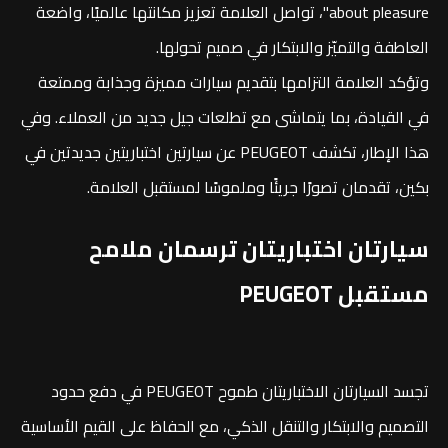
about pleasure"، تواصل العلامة تعزيز مكانتها عالميًا، واضعة
العاطفة والتميّز والابتكار في صميم تحولها.
وتؤكد العلامة التزامها بتقديم سيارات مميزة وجذابة وممتعة
في القيادة، بما يتماشى مع تطلعات جيل جديد من العملاء. وفي
هذا الإطار، تكشف PEUGEOT عن سيارتين اختباريتين جديدتين في
بكين، تقدمان تصورًا جريئًا وملموسًا لمستقبل العلامة.
سيارتان اختباريتان ترسمان ملامح
مستقبل PEUGEOT
تجسد السيارتان الاختباريتان طموح PEUGEOT في دفع حدود
التصميم والابتكار والتنقل الذكي، مع الحفاظ على القيم الأساسية