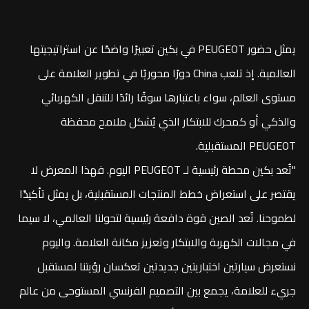
يمثل حضور PEUGEOT في بكين تعبيرًا واضحًا عن استراتيجيتها
العالمية. إذ تلعب China دورًا محوريًا في تطوير العلامة على
مستوى العالم، سواء باعتبارها سوقًا رائدًا للتنقل الكهربائي
والذكي أو كمحرك للابتكار الذي يُشكل ملامح محفظة
PEUGEOT المستقبلية.
"تُعد بكين محطة رئيسية لـ PEUGEOT اليوم. فهذا المعرض لا
يقتصر على استعراض خطط المنتجات المستقبلية، بل يمثل تأكيدًا
لطموحنا. تُعد الصين قوة دافعة رئيسية لتحولنا العالمي، لا سيما
في مجالات الكهربة والابتكار وتعزيز مكانة العلامة. واليوم
نستعرض سيارتين اختباريتين جديدتين تعكسان رؤيتنا لمستقبل
جريء للعلامة، يجمع بين التصميم الفرنسي المستوحى من عالم