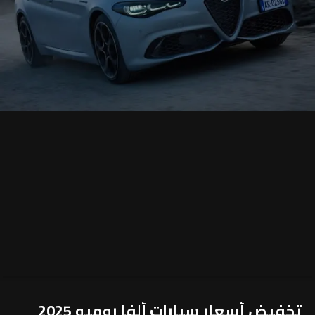
تخفيض أسعار سيارات ألفا روميو 2025