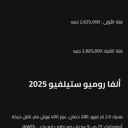
فئة الأولى : 2,625,000 جنيه
فئة الثانية: 2,825,000 جنيه
ألفا روميو ستيلفيو 2025
محرك 2.0 لتر تيربو، 280 حصان، عزم 400 نيوتن متر، ناقل حركة
أوتوماتيك ZF من 9 سرعات مع نظام دفع رباعي (AWD).