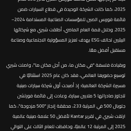
2025، كما كانت الشركة الوحيدة في قطاع السيارات ضمن
قائمة فوربس الصين للمؤسسات الصناعية المستدامة 2024–
2025. وخلال قمة العام الماضي، أطلقت شيري مع شركائها
البيئيين تحالف ESG بهدف تعزيز المسؤولية الاجتماعية وصناعة
مستقبل أفضل معًا.
وبقيادة فلسفة "في مكان ما، من أجل مكان ما"، واصلت شيري
توسيع حضورها العالمي، فقد كان عام 2025 استثنائيًا في
مسيرة الشركة العالمية: إذ أصبحت أول شركة سيارات صينية
تتجاوز صادراتها 5 ملايين سيارة، وعادت إلى قائمة فورتشن
جلوبال 500 في المرتبة 233، محققة إنجاز "500 مزدوجة"، كما
ارتقت شيري في تقرير Kantar لأفضل 50 علامة صينية عالمية
2025 إلى المرتبة 12 عالميًا، وحافظت للعام الثالث على التوالي