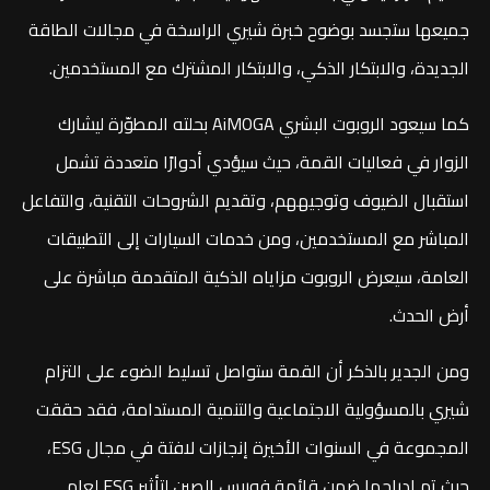
جميعها ستجسد بوضوح خبرة شيري الراسخة في مجالات الطاقة
الجديدة، والابتكار الذكي، والابتكار المشترك مع المستخدمين.
كما سيعود الروبوت البشري AiMOGA بحلته المطوّرة ليشارك
الزوار في فعاليات القمة، حيث سيؤدي أدوارًا متعددة تشمل
استقبال الضيوف وتوجيههم، وتقديم الشروحات التقنية، والتفاعل
المباشر مع المستخدمين، ومن خدمات السيارات إلى التطبيقات
العامة، سيعرض الروبوت مزاياه الذكية المتقدمة مباشرة على
أرض الحدث.
ومن الجدير بالذكر أن القمة ستواصل تسليط الضوء على التزام
شيري بالمسؤولية الاجتماعية والتنمية المستدامة، فقد حققت
المجموعة في السنوات الأخيرة إنجازات لافتة في مجال ESG،
حيث تم إدراجها ضمن قائمة فوربس الصين لتأثير ESG لعام