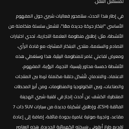
لمستقبل التنقّل.
في إطار هذا الحدث، ستتمحور فعاليات شيري حول المفهوم
الأساسي "ابتكار حركة جديدة معًا"، لتشمل سلسلة متكاملة من
الأنشطة، مثل: إطلاق منظومة العلامة التجارية، تحدي اختبارات
التصادم والسلامة، منتدى الابتكار المشترك مع قادة الرأي،
ومعرض تفاعلي غامر للمنظومة البيئية. هذا وستغطي هذه
الأنشطة خمسة محاور رئيسية: التجربة، الرؤية، المفهوم،
الاعتماد، والاندماج، لتُشكل حلقة مكتملة تربط بين المنتجات
والصناعات، وبين التكنولوجيا والمنظومات. ومن أبرز المحطات
المنتظرة: الكشف عن أحدث إنجاز في تقنية شيري الهجينة
الفائقة (CSH)، وإطلاق تشكيلة جديدة من سيارات SUV ذات 7
مقاعد، وتجربة صوتية غامرة بجودة فائقة، إضافة إلى إعادة
تقديم طراز أيقوني بنسخته الكهربائية الجديدة. هذه العناصر