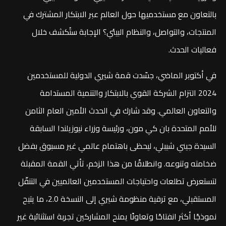
بالتعاون مع مستخدميها حول العالم عبر الابتكار المشترك في
المنتجات، والتواصل، والنظام البيئي؟ الإجابة ستُكشف خلال
فعاليات الحدث.
في أكتوبر الماضي، جسّدت قمة شيري الدولية للمستخدمين
2024 التزام الشركة القوي بالابتكار والتنمية المستدامة
والتعاون العالمي. وقد شارك في الحدث الأمين العام الثامن
للأمم المتحدة بان كي مون، ورئيسة وزراء نيوزيلندا السابقة
السيدة جيني شيبلي، ليحظى باهتمام عالمي غير مسبوق بفضل
ضخامته وتنوعه. وانطلاقًا من هذا الزخم، تأتي القمة المقبلة
لتستعرض تطلعات واحتياجات المستخدمين العالميين في التنقّل
المستقبلي، مع ترقية منظومة شيري إلى النسخة 2.0، ما يتيح
نموذجًا أكثر انفتاحًا وتعاونًا يمنح المشاركين تجربة استثنائية غير