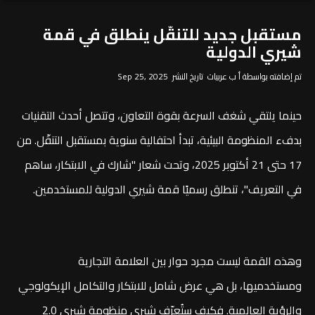
مستقبل جديد للتنقّل ينطلق في قمة
شيري الدولية
تم إضافته بواسطة أ ب عربيات تاريخ النشر Sep 25, 2025
حينما يلتقي شغف السرعة بقوة التعاون، وتتصل أحدث التقنيات
بدفء المنظومة البيئية، تبدأ احتفالية سنوية بمستقبل التنقّل. من
17 حتى 21 أكتوبر 2025، وتحت شعار "شارك في الابتكار، ساهم
في التعريف"، تنطلق رسميًا قمة شيري الدولية للمستخدمين.
وهذه القمة ليست مجرد حوار بين العلامة التجارية
ومستخدميها، بل هي عرض شامل للابتكار والتكامل الإيكولوجي
والرؤية العالمية. فكيف ستُعرّف شيري منظومة شيري 2.0