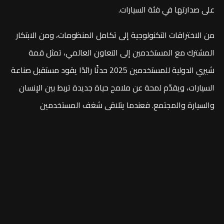
على صدارتها في فئة السيارات.
من الاختراقات التكنولوجية إلى تكامل المنظومات، ومن الابتكار
المشترك مع المستخدمين إلى التعاون العالمي، تمثل قمة
شيري الدولية للمستخدمين 2025 حدثًا رائدًا يقود مستقبل صناعة
السيارات، ويقدّم لمحة عن ملامح حياة جديدة تربط بين الإنسان
والسيارة والمجتمع. فعندما يتلاقى شغف المستخدمين
العالميين مع الأساس التكنولوجي الراسخ لشيري، وتُكسر الحدود
عبر الابتكار المشترك، تُكتب فصول جديدة من قصة التنقّل
المستقبلي بيد كل مشارك.
12-17 أكتوبر، انضموا إلى شيري الدولية لاستقبال عصر جديد من
التنقّل.