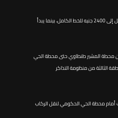
وأضافت أن الاشتراك الشهري، المخصص لـ60 رحلة خلال 60 يومًا، يبدأ من 600 جنيه لمنطقة واحدة، ويصل إلى 2400 جنيه للخط الكامل، بينما يبدأ
خدم موظفي العاصمة الإدارية تضم 14 محطة فقط، تمتد من محطة المشير طنطاوي حتى محطة الحي
ة الثالثة من منظومة التذاكر
ت أمام محطة الحي الحكومي لنقل الركاب
تسهيل حركة التنقل وتعزيز التكامل بين