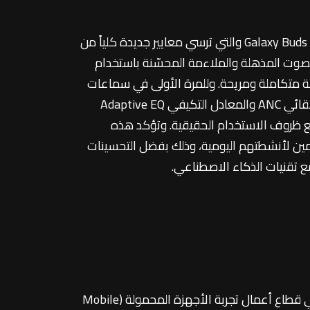
أعلنت سامسونج للإلكترونيات اليوم عن إطلاق Galaxy Buds4 Pro وGalaxy Buds4، السلسلة الأحدث من سماعات Galaxy Buds والتي ترسي معايير جديدة كلياً من
يومي. وتجمع سلسلة سماعات Galaxy Buds4 الجديدة بين جودة الصوت المذهلة والملاءمة المحسّنة باستخدام
 متكاملة ومريحة. وللمرة الأولى في سماعات
سامسونج، تم تزويد سلسلة سماعات Galaxy Buds4 Pro بمضخم قوي، والذي يندمج مع ميزتي إلغاء الضوضاء التلقائي ANC والمعادل التكيفي Adaptive EQ
ع ظروف الاستخدام الحقيقية. وتؤكد هذه
ين لأنشطتهم اليومية، وذلك بفضل التحسينات
 تقنيات الذكاء الاصطناعي.
وتعليقاً على هذا الموضوع، قال إيكيهيون تشو، نائب الرئيس لفريق البحث والتطوير لتعزيز تجربة الأجهزة المحمولة في قطاع أعمال تجربة الأجهزة المحمولة (Mobile