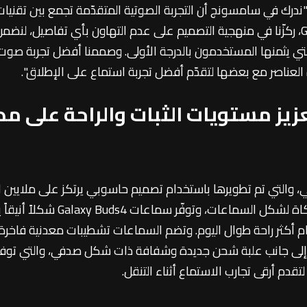
ونيات: "ندرك في سامسونج أن التجربة الصوتية المتقدّمة تجمع بين 
للصوت على مدار اليوم. ومع أجهزة Galaxy Buds4، ركزّنا في منهجية التصميم على عدم التهاون
ه العناصر مع بعضها لتقدّم أفضل تجربة استماع على الإطلاق".
ز مستويات الثبات والراحة على مدا
Gal بتصميمها الانسيابي، والتي تم تطويرها باستخدام تصميم حاسوبي يرتكز على
الأذن، بالإضافة إلى أكثر من 10 آ
دام أكثر راحة طوال اليوم. وتضم السماعات تشطيبات معدنية فاخ
لى جانب علبة شحن جديدة وشفافة ذات شكل صدفي، والتي توفر 
تقدم أرقى تجارب الاستماع أثناء التنقل.