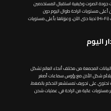
تقنيات جودة الصوت وكيفية استقبال المستخدمين
 بأي تفاصيل، لنضمن أعلى مستويات الراحة طوال اليوم دون
المساس بالأداء الصوتي، لأن هذه هي العناصر التي يثمنها المستخدمون بالدرجة الأولى. وصممنا أفضل تجربة صوت (Hi-Fi) لدينا حتى الآن، وعززناها بأعلى مستويات
ر اليوم
 ملايين البيانات المجمعة من مختلف أنحاء العالم لشكل
لاف عملية محاكاة لشكل السماعات، وتوفّر سماعات Galaxy Buds4 شكلاً أنيقاً يلائم شكل الأذن مع رؤوس سماعات أصغر
رة تحتوي على تجويف لمستشعر التحكم بالضغط،
مستويات عالية من الراحة في عمليات شحن