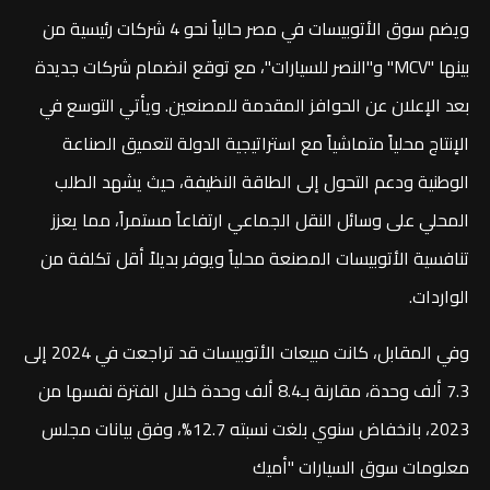
ويضم سوق الأتوبيسات في مصر حالياً نحو 4 شركات رئيسية من
بينها "MCV" و"النصر للسيارات"، مع توقع انضمام شركات جديدة
بعد الإعلان عن الحوافز المقدمة للمصنعين. ويأتي التوسع في
الإنتاج محلياً متماشياً مع استراتيجية الدولة لتعميق الصناعة
الوطنية ودعم التحول إلى الطاقة النظيفة، حيث يشهد الطلب
المحلي على وسائل النقل الجماعي ارتفاعاً مستمراً، مما يعزز
تنافسية الأتوبيسات المصنعة محلياً ويوفر بديلاً أقل تكلفة من
الواردات.
وفي المقابل، كانت مبيعات الأتوبيسات قد تراجعت في 2024 إلى
7.3 ألف وحدة، مقارنة بـ8.4 ألف وحدة خلال الفترة نفسها من
2023، بانخفاض سنوي بلغت نسبته 12.7%، وفق بيانات مجلس
معلومات سوق السيارات "أميك