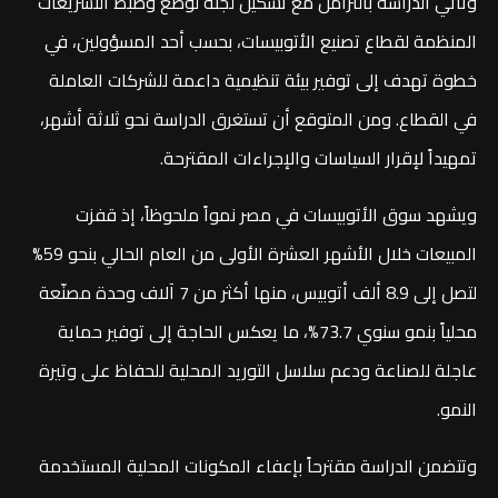
وتأتي الدراسة بالتزامن مع تشكيل لجنة لوضع وضبط التشريعات
المنظمة لقطاع تصنيع الأتوبيسات، بحسب أحد المسؤولين، في
خطوة تهدف إلى توفير بيئة تنظيمية داعمة للشركات العاملة
في القطاع. ومن المتوقع أن تستغرق الدراسة نحو ثلاثة أشهر،
تمهيداً لإقرار السياسات والإجراءات المقترحة.
ويشهد سوق الأتوبيسات في مصر نمواً ملحوظاً، إذ قفزت
المبيعات خلال الأشهر العشرة الأولى من العام الحالي بنحو 59%
لتصل إلى 8.9 ألف أتوبيس، منها أكثر من 7 آلاف وحدة مصنّعة
محلياً بنمو سنوي 73.7%، ما يعكس الحاجة إلى توفير حماية
عاجلة للصناعة ودعم سلاسل التوريد المحلية للحفاظ على وتيرة
النمو.
وتتضمن الدراسة مقترحاً بإعفاء المكونات المحلية المستخدمة