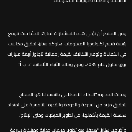
الصناعية وأنظمة تكنولوجيا المعلومات.
ومن المنتظر أن تؤتي هذه الاستثمارات ثمارها لاحقًا حيث تتوقع
رئيسة قسم تكنولوجيا المعلومات، هاوكه ستارز، تحقيق مكاسب
في الكفاءة وتوفير التكاليف بقيمة إجمالية تتجاوز أربعة مليارات
يورو بحلول عام 2035، وفق وكالة الأنباء الألمانية "د ب أ".
وقالت المديرة: "الذكاء الاصطناعي بالنسبة لنا هو المفتاح
لتحقيق مزيد من السرعة والجودة والقدرة التنافسية على امتداد
سلسلة القيمة بأكملها، من تطوير المركبات وحتى الإنتاج".
وأضافت ستارز: "هدفنا هو تطوير مركبات جذابة ومبتكرة بسرعة