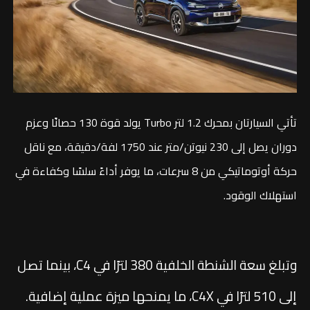
تأتي السيارتان بمحرك 1.2 لتر Turbo يولد قوة 130 حصانًا وعزم
دوران يصل إلى 230 نيوتن/متر عند 1750 لفة/دقيقة، مع ناقل
حركة أوتوماتيكي من 8 سرعات، ما يوفر أداءً سلسًا وكفاءة في
استهلاك الوقود.
وتبلغ سعة الشنطة الخلفية 380 لترًا في C4، بينما تصل
إلى 510 لترًا في C4X، ما يمنحها ميزة عملية إضافية.