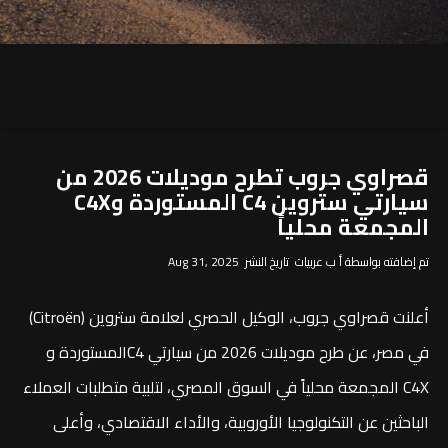
قصراوي جروب تطرح موديلات 2026 من
سيارتي ستروين C4 المستوردة وC4X
المجمعة محلياً
تم إضافته بواسطة أ ب عربيات تاريخ النشر Aug 31, 2025
أعلنت قصراوي جروب، الوكيل الحصري لعلامة ستروين (Citroën)
في مصر، عن طرح موديلات 2026 من سيارتي C4المستوردة و
C4X المجمعة محلياً في السوق المصري، لتلبية متطلبات العملاء
الباحثين عن التكنولوجيا الأوروبية، والأداء الاقتصادي، وأعلى