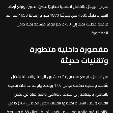
بعرض الهيكل بالكامل لتمنحها مظهرًا عصريًا مميزًا. وتبلغ أبعاد
السيارة طولًا 4535 مم، وعرضًا 1870 مم، وارتفاعًا 1650 مم، مع
قاعدة عجلات تمتد إلى 2750 مم لتوفر مساحة رحبة داخل
المقصورة.
مقصورة داخلية متطورة
وتقنيات حديثة
من الداخل، تجمع مقصورة Aion Y بين الراحة والحداثة بفضل
شاشة وسطية ضخمة قياس 14.6 بوصة، ولوحة عدادات رقمية
بالكامل، بالإضافة إلى سقف بانورامي واسع متاح في بعض
الفئات وتتميز السيارة بدعمها لتقنيات الجيل الخامس (5G) ضمن
نظام الترفيه والمعلومات، ما يضمن تجربة اتصال ذكية وسريعة