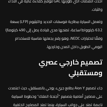
أحدث المنصات التي طورتها GAC لتوفير كفاءة عالية في الأداء
والثبات.
وتعمل السيارة ببطارية فوسفات الحديد والليثيوم (LFP) بسعة
63.2 كيلوواط/ساعة، تمنحها مدى قيادة يصل إلى 490 كيلومترًا
وفقًا لاختبارات NEDC، وهو رقم يجعلها مناسبة للاستخدام
اليومي الطويل داخل المدن وخارجها.
تصميم خارجي عصري
ومستقبلي
جاء تصميم Aion Y بطابع جريء يوحي بالمستقبل، حيث اعتمدت
على مصابيح أمامية بتصميم “أجنحة الملاك” وخطوط انسيابية
ناعمة تمتد على جوانب السيارة، بينما تمتد المصابيح الخلفية