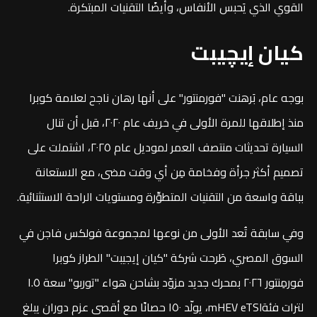
القوي الذي يَحبس الأنفاس، وأيضًا التقنيات المبتكرة.
كيان إيچيبت
بوجه عام، بَرهنت "فورمنتور" على أنها رهان ناجح لعلامة كوبرا
منذ إطلاقها للمرة الأولى في خريف عام ٢٠٢٠، قبل أن تنال
السيارة تحديثات منتصف العمر لموديل عام ٢٠٢٥، اشتملت على
تصميم أكثر جرأة وفخامة مِن أي وقت مضى، مع الاستعانة
بباقة واسعة من التقنيات المتطوِّرة ومستويات الراحة الاستثنائية.
وفي سابقة تُعد الأولى من نوعها لمجموعة فولكس فاجن في
السوق المصري، طَرحت شركة "كيان إيجيبت" الطراز كوبرا
فورمِنتور ٢٠٢٦ بمحرك جديد مزوّد بشاحن هواء "توربو" سعة ١.٥
لترات فئةmHEV eTSI، يولّد ١٥٠ حصانًا مع أقصى عزم دوران يبلغ