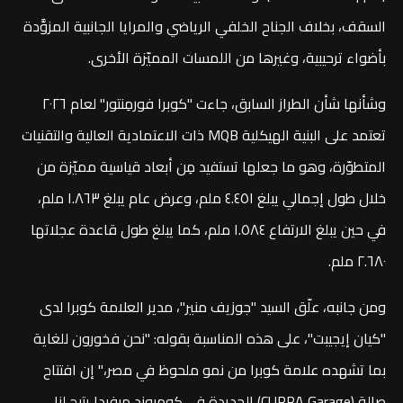
السقف، بخلاف الجناح الخلفي الرياضي والمرايا الجانبية المزوَّدة
بأضواء ترحيبية، وغيرها من اللمسات المميّزة الأخرى.
وشأنها شأن الطراز السابق، جاءت "كوبرا فورمِنتور" لعام ٢٠٢٦
تعتمد على البنية الهيكلية MQB ذات الاعتمادية العالية والتقنيات
المتطوّرة، وهو ما جعلها تستفيد مِن أبعاد قياسية مميّزة من
خلال طول إجمالي يبلغ ٤.٤٥١ ملم، وعرض عام يبلغ ١.٨٦٣ ملم،
في حين يبلغ الارتفاع ١.٥٨٤ ملم، كما يبلغ طول قاعدة عجلاتها
٢.٦٨٠ ملم.
ومن جانبه، علّق السيد "جوزيف منير"، مدير العلامة كوبرا لدى
"كيان إيجيبت"، على هذه المناسبة بقوله: "نحن فخورون للغاية
بما تشهده علامة كوبرا من نمو ملحوظ في مصر،" إن افتتاح
صالة (CUPRA Garage) الجديدة في كومبوند ميفيدا يتيح لنا