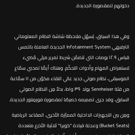
دخولهم للمقصورة الجديدة.
وفي هذا السياق، يَسهُل ملاحظة شاشة النظام المعلوماتي
الترفيهي Infotainment System الجديدة العاملة باللمس
قياس ١٢.٩ بوصات التي تتضمّن شريط تمرير مرئي مُضيء
لاستعراض المهام وأدوات التحكّم. وهناك أيضًا لمحبي سمّاع
الموسيقى، نظام صوتي جديد عالي النقاء مكوّن من ١١ سمّاعة
من فئة Sennheiser يولد ٣٩٠ واط، بدلاً مِن النظام الصوتي
السابق، وقد جرى تصميمه خصيصًا لمقصورة فورمِنتور الجديدة.
ومِن بين التجهيزات الداخلية المميّزة الأخرى، المقاعد الرياضية
(Bucket Seats) وعجلة قيادة "كوبرا" ثلاثية الأذرع متعددة