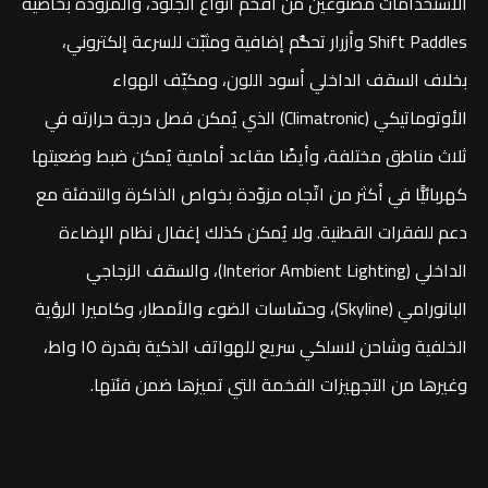
الاستخدامات مصنوعين من أفخم أنواع الجلود، والمزوّدة بخاصية
Shift Paddles وأزرار تحكُّم إضافية ومثبّت للسرعة إلكتروني،
بخلاف السقف الداخلي أسود اللون، ومكيّف الهواء
الأوتوماتيكي (Climatronic) الذي يُمكن فصل درجة حرارته في
ثلاث مناطق مختلفة، وأيضًا مقاعد أمامية يُمكن ضبط وضعيتها
كهربائيًّا في أكثر من اتّجاه مزوّدة بخواص الذاكرة والتدفئة مع
دعم للفقرات القطنية. ولا يُمكن كذلك إغفال نظام الإضاءة
الداخلي (Interior Ambient Lighting)، والسقف الزجاجي
البانورامي (Skyline)، وحسّاسات الضوء والأمطار، وكاميرا الرؤية
الخلفية وشاحن لاسلكي سريع للهواتف الذكية بقدرة ١٥ واط،
وغيرها من التجهيزات الفخمة التي تميزها ضمن فئتها.