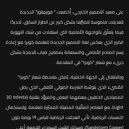
على صعيد التصميم الخارجي، أُخضعت " فورمِنتور" الجديدة
لتعديلات ملموسة لتميُّزها بشكل كبير عن الطراز السابق، تحديدًا
فيما يتعلّق بالواجهة الأمامية التي استفادت من شبك التهوية
الكبير الذي يعكس لغة التصميم الجديدة للعلامة كوبرا مع إعادة
رسم الصادم الأمامي والاستعانة بمصابيح ضباب مُدمجة بشكل
جريء مع شعار "كوبرا" في المقدمة.
وبالانتقال إلى الجهة الخلفية، يُمكن ملاحظة شعار "كوبرا"
المُضيء الذي يتوسّط الشريط الضوئي الأفقي الذي يصل
المصباحين الخلفيين ببعضهما البعض والمزوَّد بتقنية (3D Infinite
Light)، مع العناصر المثلّثية المضيئة المميّزة للعلامة. ولاستكمال
اللمسات الرياضية، تأتي العجلات الرياضية قياس ١٩ بوصة بلون
(Sandstorm Copper)، وسكك التثبيت السوداء اللامعة أعلى