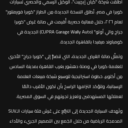
أطلقت شركة "كيان إيچيبت"، الوكيل الرسمي والحصري لسيارات
كوبرا في مصر، تُطلق النسخة الجديدة مِن الطراز "كوبرا فورمنتور"
لعام ٢٠٢٦، خلال فعالية حصرية أُقيمت في صالة عَرض "كوبرا
جراج والي أوتو" (CUPRA Garage Wally Auto) الجديدة في
كومباوند ميفيدا بالقاهرة الجديدة.
وتمثّل صالة العَرض الجديدة، التي تنضمُّ إلى "كوبرا جراج" الأخرى
للعلامة كوبرا في وصلة دهشور بغرب القاهرة بمدينة السادس
مِن أكتوبر، خطوة استراتيجية لتوسيع شبكة مبيعات العلامة
الإسبانية، ولتؤكد التزامها الراسخ بأن تكون الأقرب دائمًا
لعملائها المستهدفين وتعزيز تجربتهم في السوق المصرية.
وتَهدف السيارة الجديدة إلى التربُّع على عَرش فئة سيارات الـSUV
المدمجة الرياضية من خلال الجَمع بين التصميم الجريء والأداء