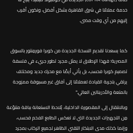
خدمة عملائنا في شرق القاهرة بشكل أفضل، ونكون أقرب
إليهم من أي وقت مضى.
كما يسعدنا تقديم النسخة الجديدة من كوبرا فورمِنتور بالسوق
المصرية؛ فهذا الإطلاق لا يمثل مجرد تطور جريء في فلسفة
تصميم كوبرا فحسب، بل يأتي أيضًا مع محرك جديد ومختلف
يرتقي بتجربة القيادة لعملائنا إلى آفاق غير مسبوقة ممزوجة
بالمتعة والأدرينالين العالي."
وبالانتقال إلى المقصورة الداخلية، يُلاحظ الاستعانة بباقة متنوّعة
مِن التجهيزات الجديدة التي لا تعكس الطابع الفخم فحسب،
وإنما كذلك مدى الابتكار التقني الظاهر لجميع الركاب بمجرد