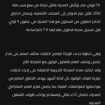
٢٥٠ نيوتن-متر. ويتّصل المحرك بناقل حركة من سبع نسب فئة
DSG، تنقل عزم الدوران إلى العجلات الأمامية. ويمكن اختراق
الحاجز المئوي من السكون مع هذا المحرك في غضون ٩ ثوانٍ،
قبل تسجيل سرعة قصوى مقدارها ٢٠٥ كلم/ساعة.
وهي خطوة جاءت تتويجًا لبرنامج اختبارات مكثف استمر على مدار
عامين ونصف العام بالتعاون الوثيق مع الشركة الأم.
وقد ارتكزت هذه المرحلة التجريبية الدقيقة على إجراء تحليلات
دورية لعينات الوقود كل ثلاثة أشهر، بهدف التحقق الصارم من
مواءمتها للمواصفات الفنية، بما يضمن تعزيز العمر الافتراضي
للمحرك، لضمان أداء مثالي ومستدام يواكب ظروف التشغيل
المحلية.