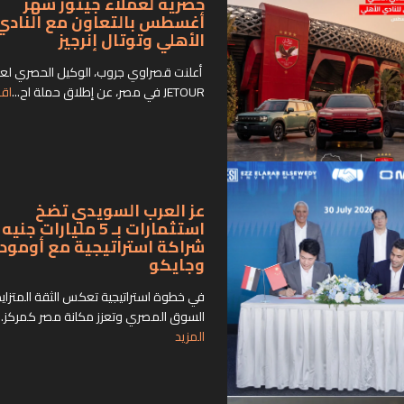
حصرية لعملاء جيتور شهر
أغسطس بالتعاون مع النادي
الأهلي وتوتال إنرجيز
أعلنت قصراوي جروب، الوكيل الحصري لع
JETOUR في مصر، عن إطلاق حملة اح...
اقر
عز العرب السويدي تضخ
استثمارات بـ 5 مليارات جن
شراكة استراتيجية مع أومودا
وجايكو
في خطوة استراتيجية تعكس الثقة المتزاي
السوق المصري وتعزز مكانة مصر كمركز...
المزيد