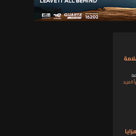
لامة
مة
أ المزيد
ايا