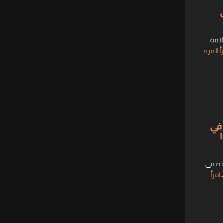
لامة
أ المزيد
يه في
دة في
اقرأ